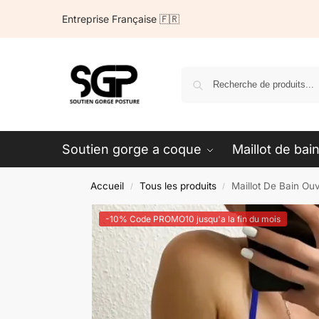
Entreprise Française 🇫🇷
Soutien gorge a coque
Maillot de bain
Accueil
Tous les produits
Maillot De Bain Ouv
/
/
-10% Code PROMO10 jusqu'a la fin du mois