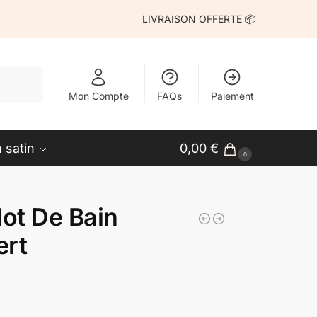
LIVRAISON OFFERTE 📦
echerche
Mon Compte
FAQs
Paiement
 satin
0,00
€
0
lot De Bain
ert